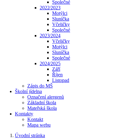
Společné
2022⁄2023
Motýlci
Sluníčka
Včeličky
Společné
2023⁄2024
Včeličky
Motýlci
Sluníčka
Společné
2024⁄2025
Září
Říjen
Listopad
Zápis do MŠ
Školní jídelna
Označení alergenů
Základní škola
Mateřská škola
Kontakty
Kontakt
Mapa webu
Úvodní stránka