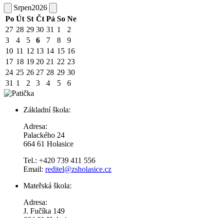
Srpen
2026
Po
Út
St
Čt
Pá
So
Ne
27
28
29
30
31
1
2
3
4
5
6
7
8
9
10
11
12
13
14
15
16
17
18
19
20
21
22
23
24
25
26
27
28
29
30
31
1
2
3
4
5
6
Základní škola:
Adresa:
Palackého 24
664 61 Holasice
Tel.: +420 739 411 556
Email:
reditel@zsholasice.cz
Mateřská škola:
Adresa:
J. Fučíka 149