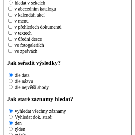
hledat v sekcích
v abecedním katalogu
v kalendáři akcí
v menu
v přehledech dokumentů
v textech
v úřední desce
ve fotogaleriích
ve zprávách
Jak seřadit výsledky?
dle data
dle názvu
dle největší shody
Jak staré záznamy hledat?
vyhledat všechny záznamy
Vyhledat dok. staré:
den
týden