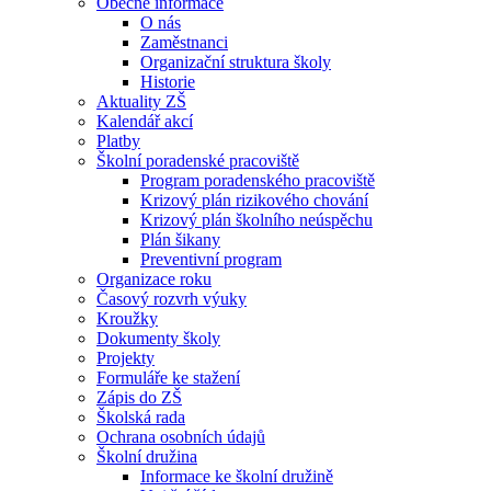
Obecné informace
O nás
Zaměstnanci
Organizační struktura školy
Historie
Aktuality ZŠ
Kalendář akcí
Platby
Školní poradenské pracoviště
Program poradenského pracoviště
Krizový plán rizikového chování
Krizový plán školního neúspěchu
Plán šikany
Preventivní program
Organizace roku
Časový rozvrh výuky
Kroužky
Dokumenty školy
Projekty
Formuláře ke stažení
Zápis do ZŠ
Školská rada
Ochrana osobních údajů
Školní družina
Informace ke školní družině