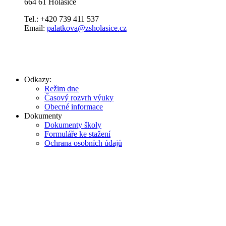
664 61 Holasice
Tel.: +420 739 411 537
Email:
palatkova@zsholasice.cz
Odkazy:
Režim dne
Časový rozvrh výuky
Obecné informace
Dokumenty
Dokumenty školy
Formuláře ke stažení
Ochrana osobních údajů