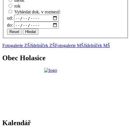
měsíc
rok
Vyhledat dok. v rozmezí:
od:
do:
Reset
Hledat
Fotogalerie ZŠ
Jídelníček ZŠ
Fotogalerie MŠ
Jídelníček MŠ
Obec Holasice
Kalendář