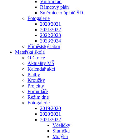
Vnitřní řád
Rámcový plán
Směrnice o úplatě ŠD
Fotogalerie
2020⁄2021
2021⁄2022
2022⁄2023
2023⁄2024
Příměstský tábor
Mateřská škola
O školce
Aktuality MŠ
Kalendář akcí
Platby
Kroužky
Projekty
Formuláře
Režim dne
Fotogalerie
2019⁄2020
2020⁄2021
2021⁄2022
Včeličky
Sluníčka
Motýlci