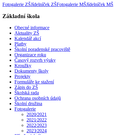
Fotogalerie ZŠ
Jídelníček ZŠ
Fotogalerie MŠ
Jídelníček MŠ
Základní škola
Obecné informace
Aktuality ZŠ
Kalendář akcí
Platby
Školní poradenské pracoviště
Organizace roku
Časový rozvrh výuky
Kroužky
Dokumenty školy
Projekty
Formuláře ke stažení
Zápis do ZŠ
Školská rada
Ochrana osobních údajů
Školní družina
Fotogalerie
2020⁄2021
2021⁄2022
2022⁄2023
2023⁄2024