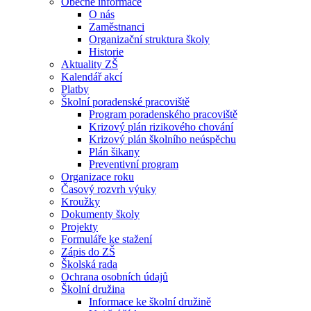
Obecné informace
O nás
Zaměstnanci
Organizační struktura školy
Historie
Aktuality ZŠ
Kalendář akcí
Platby
Školní poradenské pracoviště
Program poradenského pracoviště
Krizový plán rizikového chování
Krizový plán školního neúspěchu
Plán šikany
Preventivní program
Organizace roku
Časový rozvrh výuky
Kroužky
Dokumenty školy
Projekty
Formuláře ke stažení
Zápis do ZŠ
Školská rada
Ochrana osobních údajů
Školní družina
Informace ke školní družině