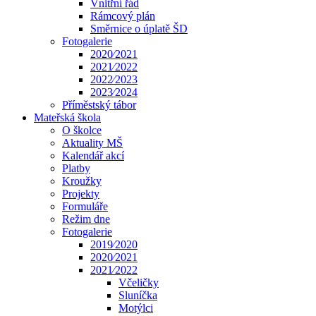
Vnitřní řád
Rámcový plán
Směrnice o úplatě ŠD
Fotogalerie
2020⁄2021
2021⁄2022
2022⁄2023
2023⁄2024
Příměstský tábor
Mateřská škola
O školce
Aktuality MŠ
Kalendář akcí
Platby
Kroužky
Projekty
Formuláře
Režim dne
Fotogalerie
2019⁄2020
2020⁄2021
2021⁄2022
Včeličky
Sluníčka
Motýlci