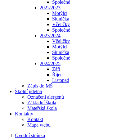
Společné
2022⁄2023
Motýlci
Sluníčka
Včeličky
Společné
2023⁄2024
Včeličky
Motýlci
Sluníčka
Společné
2024⁄2025
Září
Říjen
Listopad
Zápis do MŠ
Školní jídelna
Označení alergenů
Základní škola
Mateřská škola
Kontakty
Kontakt
Mapa webu
Úvodní stránka